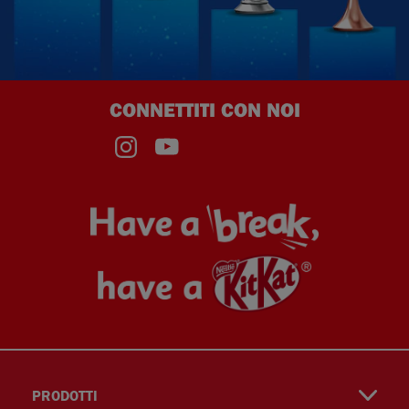
CONNETTITI CON NOI
insta
yout
PRODOTTI
gra
ube