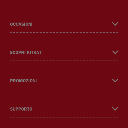
OCCASIONI
SCOPRI KITKAT
m
PROMOZIONI
SUPPORTO